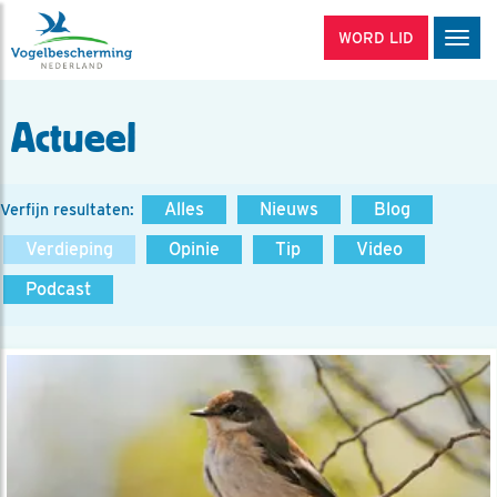
WORD LID
Men
Actueel
Alles
Nieuws
Blog
Verfijn resultaten:
Verdieping
Opinie
Tip
Video
Podcast