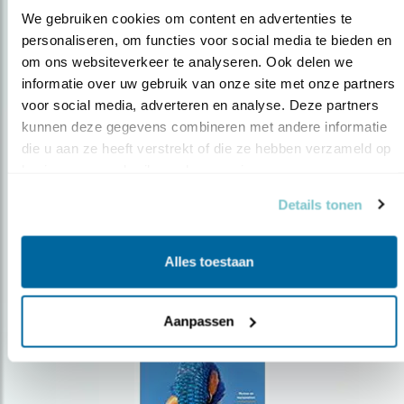
We gebruiken cookies om content en advertenties te 
personaliseren, om functies voor social media te bieden en 
om ons websiteverkeer te analyseren. Ook delen we 
Op de hoogte blijven?
informatie over uw gebruik van onze site met onze partners 
Meld je aan en ontvang nieuws, inspiratie, acties en tips
voor social media, adverteren en analyse. Deze partners 
over vogels en activiteiten van Vogelbescherming.
kunnen deze gegevens combineren met andere informatie 
die u aan ze heeft verstrekt of die ze hebben verzameld op 
AANMELDEN VOGELNIEUWS
basis van uw gebruik van hun services.
Details tonen
Volg ons via social media
Alles toestaan
Aanpassen