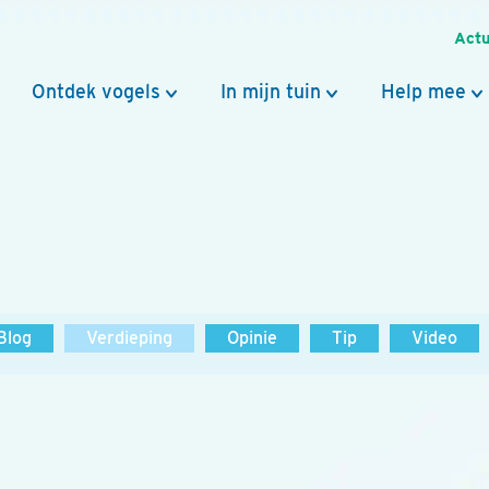
Actu
Ontdek vogels
In mijn tuin
Help mee
Blog
Verdieping
Opinie
Tip
Video