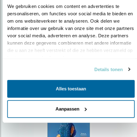
We gebruiken cookies om content en advertenties te 
personaliseren, om functies voor social media te bieden en 
om ons websiteverkeer te analyseren. Ook delen we 
Op de hoogte blijven?
informatie over uw gebruik van onze site met onze partners 
Meld je aan en ontvang nieuws, inspiratie, acties en tips
voor social media, adverteren en analyse. Deze partners 
over vogels en activiteiten van Vogelbescherming.
kunnen deze gegevens combineren met andere informatie 
die u aan ze heeft verstrekt of die ze hebben verzameld op 
AANMELDEN VOGELNIEUWS
basis van uw gebruik van hun services.
Details tonen
Volg ons via social media
Alles toestaan
Aanpassen