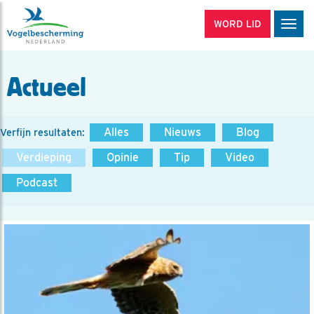
WORD LID
Men
Actueel
Alles
Nieuws
Blog
Verfijn resultaten:
Verdieping
Opinie
Tip
Video
Podcast