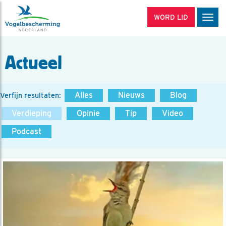
WORD LID
Men
Actueel
Alles
Nieuws
Blog
Verfijn resultaten:
Verdieping
Opinie
Tip
Video
Podcast