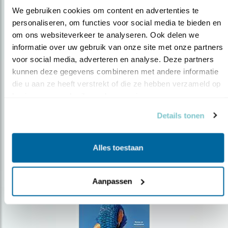
We gebruiken cookies om content en advertenties te 
personaliseren, om functies voor social media te bieden en 
om ons websiteverkeer te analyseren. Ook delen we 
Op de hoogte blijven?
informatie over uw gebruik van onze site met onze partners 
Meld je aan en ontvang nieuws, inspiratie, acties en tips
voor social media, adverteren en analyse. Deze partners 
over vogels en activiteiten van Vogelbescherming.
kunnen deze gegevens combineren met andere informatie 
die u aan ze heeft verstrekt of die ze hebben verzameld op 
AANMELDEN VOGELNIEUWS
basis van uw gebruik van hun services.
Details tonen
Volg ons via social media
Alles toestaan
Aanpassen