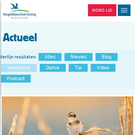
WORD LID
Men
Actueel
Alles
Nieuws
Blog
Verfijn resultaten:
Verdieping
Opinie
Tip
Video
Podcast