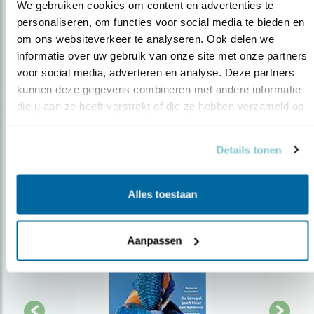
We gebruiken cookies om content en advertenties te 
personaliseren, om functies voor social media te bieden en 
Op de hoogte blijven?
om ons websiteverkeer te analyseren. Ook delen we 
informatie over uw gebruik van onze site met onze partners 
Meld je aan en ontvang nieuws, inspiratie, acties en tips
voor social media, adverteren en analyse. Deze partners 
over vogels en activiteiten van Vogelbescherming.
kunnen deze gegevens combineren met andere informatie 
AANMELDEN VOGELNIEUWS
die u aan ze heeft verstrekt of die ze hebben verzameld op 
basis van uw gebruik van hun services.
Volg ons via social media
Details tonen
Alles toestaan
Aanpassen