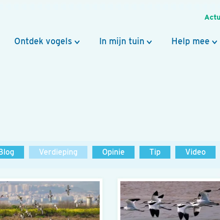
Actu
Ontdek vogels
In mijn tuin
Help mee
Blog
Verdieping
Opinie
Tip
Video