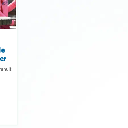
de
er
anuit