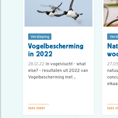
Verdieping
Verd
Vogelbescherming
Nat
in 2022
wo
28.12.22
In vogelvlucht - what
27.05
else? - resultaten uit 2022 van
natuu
Vogelbescherming met ..
concu
elkaar
lees meer
lees 