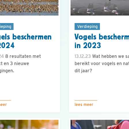
ieping
Verdieping
els beschermen
Vogels bescher
2024
in 2023
.24
8 resultaten met
13.12.23
Wat hebben we 
t en 3 nieuwe
bereikt voor vogels en na
gingen.
dit jaar?
meer
lees meer