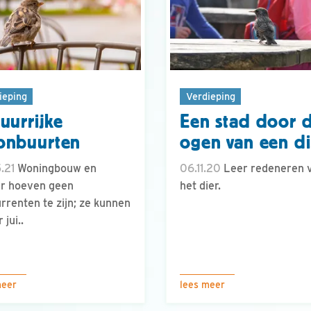
ieping
Verdieping
uurrijke
Een stad door 
onbuurten
ogen van een di
.21
Woningbouw en
06.11.20
Leer redeneren v
r hoeven geen
het dier.
rrenten te zijn; ze kunnen
 jui..
meer
lees meer