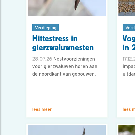
Verdieping
Verd
Hittestress in
Vog
gierzwaluwnesten
in 
28.07.26
Nestvoorzieningen
17.12
voor gierzwaluwen horen aan
impac
de noordkant van gebouwen.
uitda
lees meer
lees 