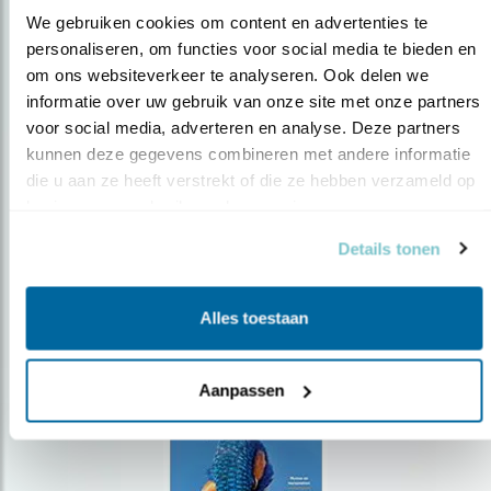
We gebruiken cookies om content en advertenties te 
personaliseren, om functies voor social media te bieden en 
om ons websiteverkeer te analyseren. Ook delen we 
Op de hoogte blijven?
informatie over uw gebruik van onze site met onze partners 
Meld je aan en ontvang nieuws, inspiratie, acties en tips
voor social media, adverteren en analyse. Deze partners 
over vogels en activiteiten van Vogelbescherming.
kunnen deze gegevens combineren met andere informatie 
die u aan ze heeft verstrekt of die ze hebben verzameld op 
AANMELDEN VOGELNIEUWS
basis van uw gebruik van hun services.
Details tonen
Volg ons via social media
Alles toestaan
Aanpassen