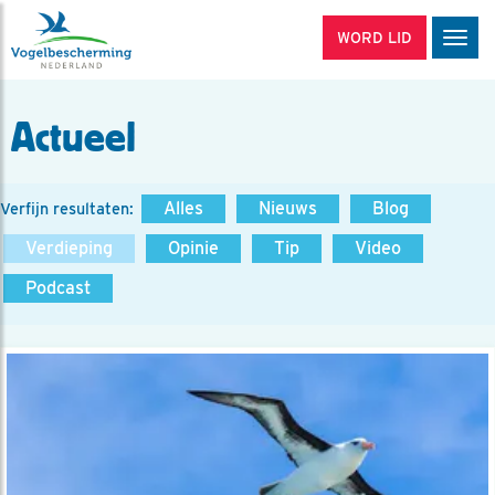
WORD LID
Men
Actueel
Alles
Nieuws
Blog
Verfijn resultaten:
Verdieping
Opinie
Tip
Video
Podcast