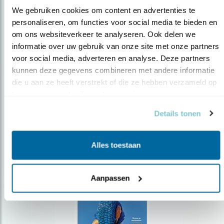
We gebruiken cookies om content en advertenties te 
personaliseren, om functies voor social media te bieden en 
om ons websiteverkeer te analyseren. Ook delen we 
Op de hoogte blijven?
informatie over uw gebruik van onze site met onze partners 
Meld je aan en ontvang nieuws, inspiratie, acties en tips
voor social media, adverteren en analyse. Deze partners 
over vogels en activiteiten van Vogelbescherming.
kunnen deze gegevens combineren met andere informatie 
die u aan ze heeft verstrekt of die ze hebben verzameld op 
AANMELDEN VOGELNIEUWS
basis van uw gebruik van hun services.
Details tonen
Volg ons via social media
Alles toestaan
Aanpassen