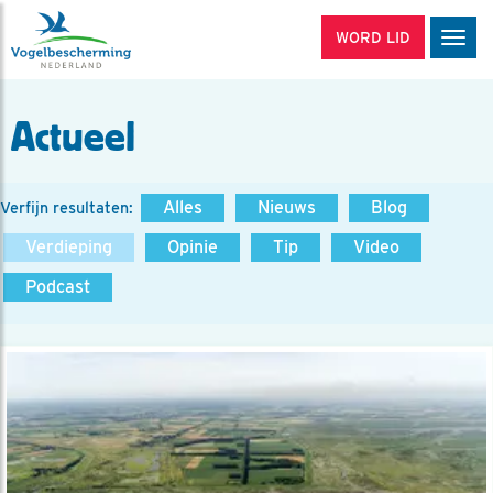
WORD LID
Men
Actueel
Alles
Nieuws
Blog
Verfijn resultaten:
Verdieping
Opinie
Tip
Video
Podcast