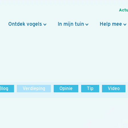
Actu
Ontdek vogels
In mijn tuin
Help mee
Blog
Verdieping
Opinie
Tip
Video