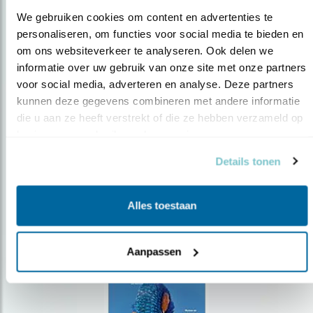
We gebruiken cookies om content en advertenties te 
personaliseren, om functies voor social media te bieden en 
om ons websiteverkeer te analyseren. Ook delen we 
Op de hoogte blijven?
informatie over uw gebruik van onze site met onze partners 
voor social media, adverteren en analyse. Deze partners 
Meld je aan en ontvang nieuws, inspiratie, acties en tips
over vogels en activiteiten van Vogelbescherming.
kunnen deze gegevens combineren met andere informatie 
die u aan ze heeft verstrekt of die ze hebben verzameld op 
AANMELDEN VOGELNIEUWS
basis van uw gebruik van hun services.
Details tonen
Volg ons via social media
Alles toestaan
Aanpassen