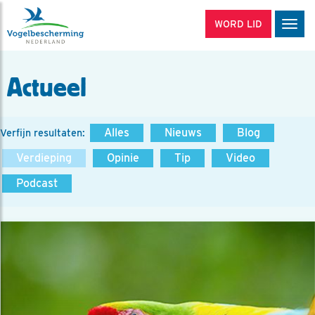
WORD LID
Men
Actueel
Alles
Nieuws
Blog
Verfijn resultaten:
Verdieping
Opinie
Tip
Video
Podcast