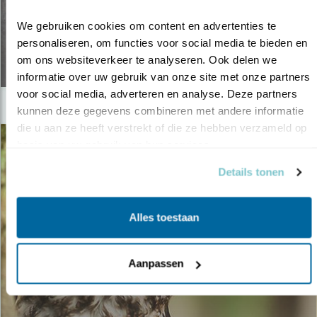
Tip
BOSUIL IN DE BUURT!
We gebruiken cookies om content en advertenties te 
personaliseren, om functies voor social media te bieden en 
31.01.22
om ons websiteverkeer te analyseren. Ook delen we 
informatie over uw gebruik van onze site met onze partners 
voor social media, adverteren en analyse. Deze partners 
kunnen deze gegevens combineren met andere informatie 
die u aan ze heeft verstrekt of die ze hebben verzameld op 
basis van uw gebruik van hun services.
Details tonen
Alles toestaan
Aanpassen