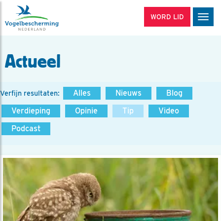
WORD LID
Men
Actueel
Alles
Nieuws
Blog
Verfijn resultaten:
Verdieping
Opinie
Tip
Video
Podcast