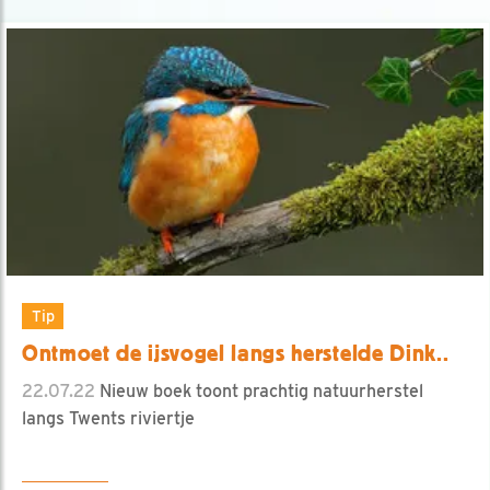
Tip
Ontmoet de ijsvogel langs herstelde Dink..
22.07.22
Nieuw boek toont prachtig natuurherstel
langs Twents riviertje