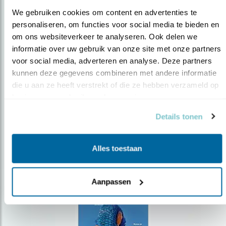
We gebruiken cookies om content en advertenties te 
personaliseren, om functies voor social media te bieden en 
om ons websiteverkeer te analyseren. Ook delen we 
Op de hoogte blijven?
informatie over uw gebruik van onze site met onze partners 
voor social media, adverteren en analyse. Deze partners 
Meld je aan en ontvang nieuws, inspiratie, acties en tips
over vogels en activiteiten van Vogelbescherming.
kunnen deze gegevens combineren met andere informatie 
die u aan ze heeft verstrekt of die ze hebben verzameld op 
AANMELDEN VOGELNIEUWS
basis van uw gebruik van hun services.
Details tonen
Volg ons via social media
Alles toestaan
Aanpassen