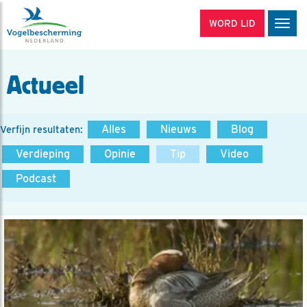
WORD LID
Men
Actueel
Alles
Nieuws
Blog
Verfijn resultaten:
Verdieping
Opinie
Tip
Video
Podcast