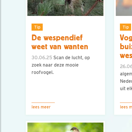
Tip
Tip
De wespendief
Vog
weet van wanten
bui
wes
30.06.25
Scan de lucht, op
zoek naar deze mooie
26.0
roofvogel.
algem
Neder
uit el
lees meer
lees 