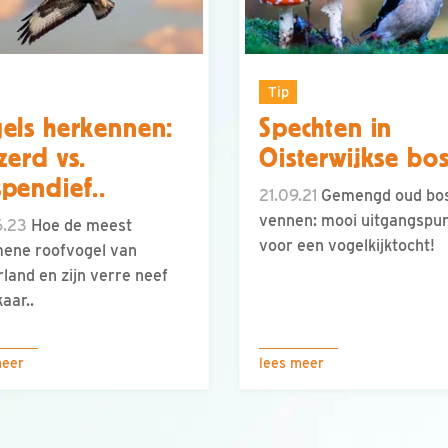
Tip
els herkennen:
Spechten in
zerd vs.
Oisterwijkse bo
pendief..
21.09.21
Gemengd oud bo
vennen: mooi uitgangspu
6.23
Hoe de meest
voor een vogelkijktocht!
ene roofvogel van
land en zijn verre neef
kaar..
meer
lees meer