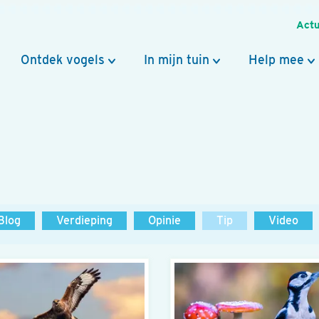
Actu
Ontdek vogels
In mijn tuin
Help mee
Blog
Verdieping
Opinie
Tip
Video