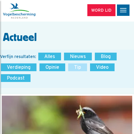
WORD LID
Men
Actueel
Alles
Nieuws
Blog
Verfijn resultaten:
Verdieping
Opinie
Tip
Video
Podcast