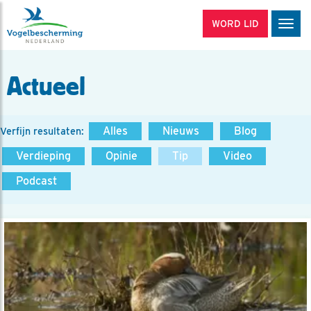
WORD LID
Men
Actueel
Alles
Nieuws
Blog
Verfijn resultaten:
Verdieping
Opinie
Tip
Video
Podcast