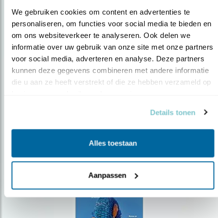
We gebruiken cookies om content en advertenties te 
personaliseren, om functies voor social media te bieden en 
om ons websiteverkeer te analyseren. Ook delen we 
Op de hoogte blijven?
informatie over uw gebruik van onze site met onze partners 
voor social media, adverteren en analyse. Deze partners 
Meld je aan en ontvang nieuws, inspiratie, acties en tips
over vogels en activiteiten van Vogelbescherming.
kunnen deze gegevens combineren met andere informatie 
die u aan ze heeft verstrekt of die ze hebben verzameld op 
AANMELDEN VOGELNIEUWS
basis van uw gebruik van hun services.
Details tonen
Volg ons via social media
Alles toestaan
Aanpassen