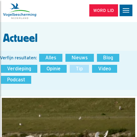
WORD LID
Men
Actueel
Alles
Nieuws
Blog
Verfijn resultaten:
Verdieping
Opinie
Tip
Video
Podcast