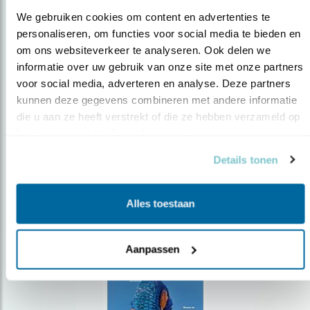
We gebruiken cookies om content en advertenties te 
personaliseren, om functies voor social media te bieden en 
om ons websiteverkeer te analyseren. Ook delen we 
Op de hoogte blijven?
informatie over uw gebruik van onze site met onze partners 
voor social media, adverteren en analyse. Deze partners 
Meld je aan en ontvang nieuws, inspiratie, acties en tips
over vogels en activiteiten van Vogelbescherming.
kunnen deze gegevens combineren met andere informatie 
die u aan ze heeft verstrekt of die ze hebben verzameld op 
AANMELDEN VOGELNIEUWS
basis van uw gebruik van hun services.
Details tonen
Volg ons via social media
Alles toestaan
Aanpassen