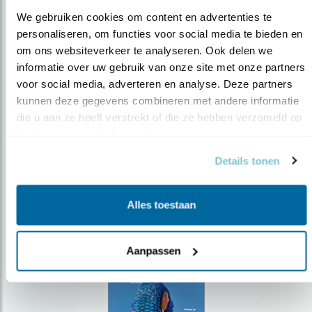
We gebruiken cookies om content en advertenties te 
personaliseren, om functies voor social media te bieden en 
om ons websiteverkeer te analyseren. Ook delen we 
Op de hoogte blijven?
informatie over uw gebruik van onze site met onze partners 
voor social media, adverteren en analyse. Deze partners 
Meld je aan en ontvang nieuws, inspiratie, acties en tips
over vogels en activiteiten van Vogelbescherming.
kunnen deze gegevens combineren met andere informatie 
die u aan ze heeft verstrekt of die ze hebben verzameld op 
AANMELDEN VOGELNIEUWS
basis van uw gebruik van hun services.
Details tonen
Volg ons via social media
Alles toestaan
Aanpassen