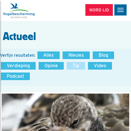
WORD LID
Men
Actueel
Alles
Nieuws
Blog
Verfijn resultaten:
Verdieping
Opinie
Tip
Video
Podcast