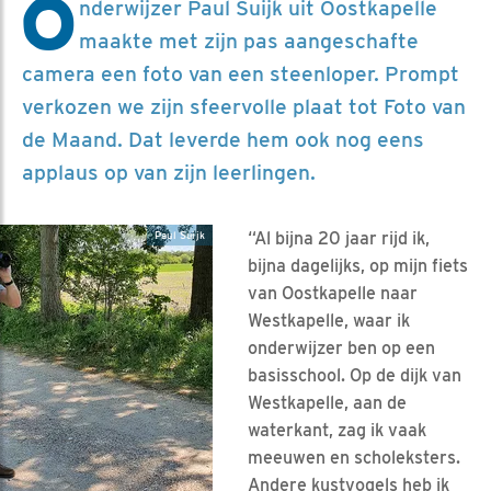
O
nderwijzer Paul Suijk uit Oostkapelle
maakte met zijn pas aangeschafte
camera een foto van een steenloper. Prompt
verkozen we zijn sfeervolle plaat tot Foto van
de Maand. Dat leverde hem ook nog eens
applaus op van zijn leerlingen.
“Al bijna 20 jaar rijd ik,
Paul Suijk
bijna dagelijks, op mijn fiets
van Oostkapelle naar
Westkapelle, waar ik
onderwijzer ben op een
basisschool. Op de dijk van
Westkapelle, aan de
waterkant, zag ik vaak
meeuwen en scholeksters.
Andere kustvogels heb ik