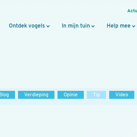
Actu
Ontdek vogels
In mijn tuin
Help mee
Blog
Verdieping
Opinie
Tip
Video