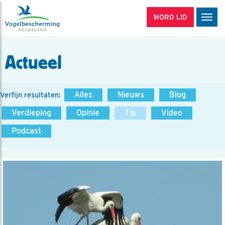
WORD LID
Men
Actueel
Alles
Nieuws
Blog
Verfijn resultaten:
Verdieping
Opinie
Tip
Video
Podcast