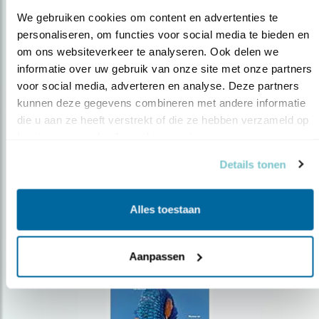
We gebruiken cookies om content en advertenties te 
personaliseren, om functies voor social media te bieden en 
om ons websiteverkeer te analyseren. Ook delen we 
Op de hoogte blijven?
informatie over uw gebruik van onze site met onze partners 
voor social media, adverteren en analyse. Deze partners 
Meld je aan en ontvang nieuws, inspiratie, acties en tips
over vogels en activiteiten van Vogelbescherming.
kunnen deze gegevens combineren met andere informatie 
die u aan ze heeft verstrekt of die ze hebben verzameld op 
AANMELDEN VOGELNIEUWS
basis van uw gebruik van hun services.
Details tonen
Volg ons via social media
Alles toestaan
Aanpassen