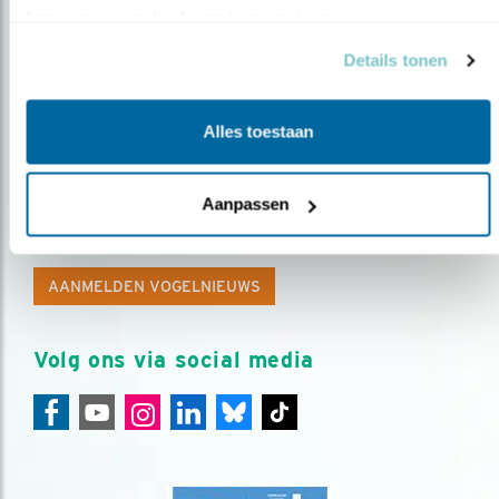
basis van uw gebruik van hun services.
Details tonen
Alles toestaan
Op de hoogte blijven?
Aanpassen
Meld je aan en ontvang nieuws, inspiratie, acties en tips
over vogels en activiteiten van Vogelbescherming.
AANMELDEN VOGELNIEUWS
Volg ons via social media