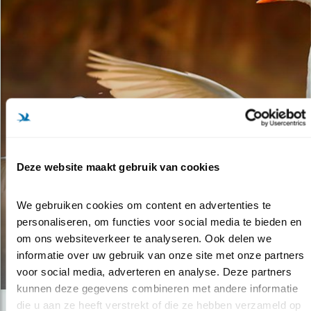
Deze website maakt gebruik van cookies
Tip
GROTE VS. KLEINE
We gebruiken cookies om content en advertenties te 
personaliseren, om functies voor social media te bieden en 
ZILVERREIGER
om ons websiteverkeer te analyseren. Ook delen we 
informatie over uw gebruik van onze site met onze partners 
13.12.19
voor social media, adverteren en analyse. Deze partners 
kunnen deze gegevens combineren met andere informatie 
die u aan ze heeft verstrekt of die ze hebben verzameld op 