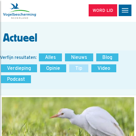
WORD LID
Men
Actueel
Alles
Nieuws
Blog
Verfijn resultaten:
Verdieping
Opinie
Tip
Video
Podcast