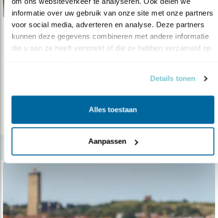
om ons websiteverkeer te analyseren. Ook delen we 
informatie over uw gebruik van onze site met onze partners 
voor social media, adverteren en analyse. Deze partners 
Tip
kunnen deze gegevens combineren met andere informatie 
die u aan ze heeft verstrekt of die ze hebben verzameld op 
Hartverwarmende wulpen in kille maanden
basis van uw gebruik van hun services.
01.11.19
Wulpen kijken!
Details tonen
lees meer
Alles toestaan
Aanpassen