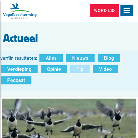
WORD LID
Men
Actueel
Alles
Nieuws
Blog
Verfijn resultaten:
Verdieping
Opinie
Tip
Video
Podcast