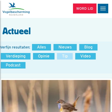
WORD LID
Men
Actueel
Alles
Nieuws
Blog
Verfijn resultaten:
Verdieping
Opinie
Tip
Video
Podcast