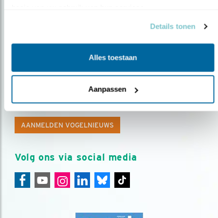
basis van uw gebruik van hun services.
Details tonen
Alles toestaan
Op de hoogte blijven?
Aanpassen
Meld je aan en ontvang nieuws, inspiratie, acties en tips
over vogels en activiteiten van Vogelbescherming.
AANMELDEN VOGELNIEUWS
Volg ons via social media