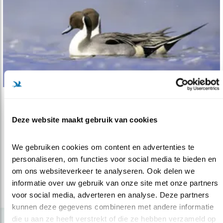
Tip
Deze website maakt gebruik van cookies
Kijktip: watervogel-eldorado
10.01.22
Je hart ophalen aan watervogels in de Dordtse
We gebruiken cookies om content en advertenties te 
Biesbosch.
personaliseren, om functies voor social media te bieden en 
om ons websiteverkeer te analyseren. Ook delen we 
informatie over uw gebruik van onze site met onze partners 
lees meer
voor social media, adverteren en analyse. Deze partners 
kunnen deze gegevens combineren met andere informatie 
die u aan ze heeft verstrekt of die ze hebben verzameld op 