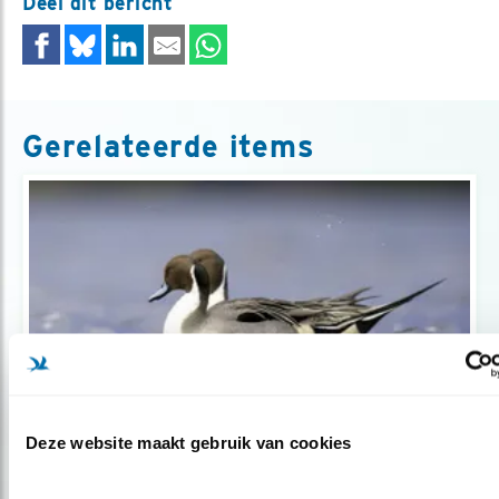
Deel dit bericht
Gerelateerde items
Deze website maakt gebruik van cookies
Tip
Kijktip: watervogel-eldorado