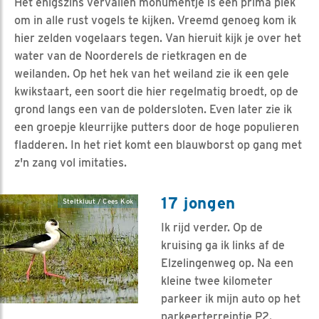
Het enigszins vervallen monumentje is een prima plek
om in alle rust vogels te kijken. Vreemd genoeg kom ik
hier zelden vogelaars tegen. Van hieruit kijk je over het
water van de Noorderels de rietkragen en de
weilanden. Op het hek van het weiland zie ik een gele
kwikstaart, een soort die hier regelmatig broedt, op de
grond langs een van de poldersloten. Even later zie ik
een groepje kleurrijke putters door de hoge populieren
fladderen. In het riet komt een blauwborst op gang met
z'n zang vol imitaties.
17 jongen
Steltkluut / Cees Kok
Ik rijd verder. Op de
kruising ga ik links af de
Elzelingenweg op. Na een
kleine twee kilometer
parkeer ik mijn auto op het
parkeerterreintje P2.