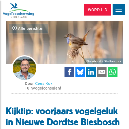
WORD LID
Men
Alle berichten
Blauwborst / Shutterstock
Door
Cees Kok
Tuinvogelconsulent
Kijktip: voorjaars vogelgeluk
in Nieuwe Dordtse Biesbosch