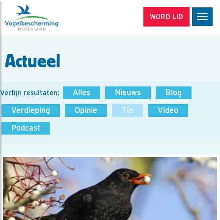
WORD LID
Men
Actueel
Alles
Nieuws
Blog
Verfijn resultaten:
Verdieping
Opinie
Tip
Video
Podcast