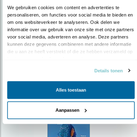
We gebruiken cookies om content en advertenties te 
personaliseren, om functies voor social media te bieden en 
om ons websiteverkeer te analyseren. Ook delen we 
Op de hoogte blijven?
informatie over uw gebruik van onze site met onze partners 
voor social media, adverteren en analyse. Deze partners 
Meld je aan en ontvang nieuws, inspiratie, acties en tips
over vogels en activiteiten van Vogelbescherming.
kunnen deze gegevens combineren met andere informatie 
die u aan ze heeft verstrekt of die ze hebben verzameld op 
AANMELDEN VOGELNIEUWS
basis van uw gebruik van hun services.
Details tonen
Volg ons via social media
Alles toestaan
Aanpassen