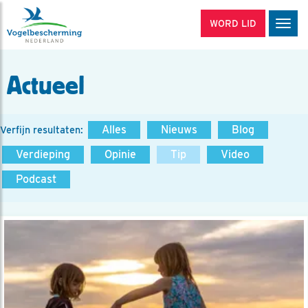
WORD LID
Men
Actueel
Alles
Nieuws
Blog
Verfijn resultaten:
Verdieping
Opinie
Tip
Video
Podcast