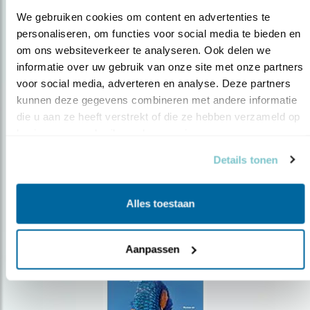
We gebruiken cookies om content en advertenties te 
personaliseren, om functies voor social media te bieden en 
om ons websiteverkeer te analyseren. Ook delen we 
Op de hoogte blijven?
informatie over uw gebruik van onze site met onze partners 
voor social media, adverteren en analyse. Deze partners 
Meld je aan en ontvang nieuws, inspiratie, acties en tips
over vogels en activiteiten van Vogelbescherming.
kunnen deze gegevens combineren met andere informatie 
die u aan ze heeft verstrekt of die ze hebben verzameld op 
AANMELDEN VOGELNIEUWS
basis van uw gebruik van hun services.
Details tonen
Volg ons via social media
Alles toestaan
Aanpassen