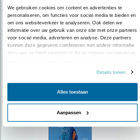
We gebruiken cookies om content en advertenties te 
personaliseren, om functies voor social media te bieden en 
om ons websiteverkeer te analyseren. Ook delen we 
Op de hoogte blijven?
informatie over uw gebruik van onze site met onze partners 
voor social media, adverteren en analyse. Deze partners 
Meld je aan en ontvang nieuws, inspiratie, acties en tips
over vogels en activiteiten van Vogelbescherming.
kunnen deze gegevens combineren met andere informatie 
die u aan ze heeft verstrekt of die ze hebben verzameld op 
AANMELDEN VOGELNIEUWS
basis van uw gebruik van hun services.
Details tonen
Volg ons via social media
Alles toestaan
Aanpassen