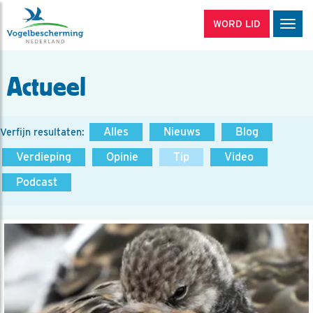
WORD LID
Men
Actueel
Alles
Nieuws
Blog
Verfijn resultaten:
Verdieping
Opinie
Tip
Video
Podcast