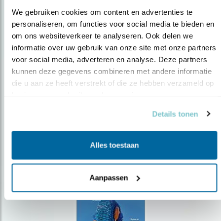
We gebruiken cookies om content en advertenties te 
personaliseren, om functies voor social media te bieden en 
om ons websiteverkeer te analyseren. Ook delen we 
Op de hoogte blijven?
informatie over uw gebruik van onze site met onze partners 
voor social media, adverteren en analyse. Deze partners 
Meld je aan en ontvang nieuws, inspiratie, acties en tips
over vogels en activiteiten van Vogelbescherming.
kunnen deze gegevens combineren met andere informatie 
die u aan ze heeft verstrekt of die ze hebben verzameld op 
AANMELDEN VOGELNIEUWS
basis van uw gebruik van hun services.
Details tonen
Volg ons via social media
Alles toestaan
Aanpassen