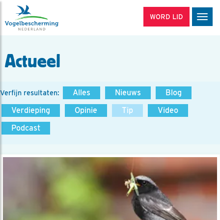
WORD LID
Men
Actueel
Alles
Nieuws
Blog
Verfijn resultaten:
Verdieping
Opinie
Tip
Video
Podcast