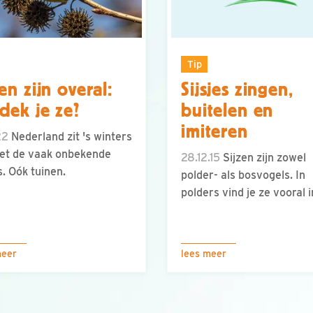
Tip
zen zijn overal:
Sijsjes zingen,
dek je ze?
buitelen en
imiteren
22
Nederland zit 's winters
et de vaak onbekende
28.12.15
Sijzen zijn zowel
s. Oók tuinen.
polder- als bosvogels. In
polders vind je ze vooral in
meer
lees meer