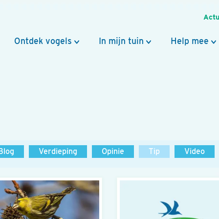
Actu
Ontdek vogels
In mijn tuin
Help mee
Blog
Verdieping
Opinie
Tip
Video