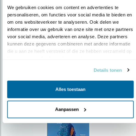
We gebruiken cookies om content en advertenties te 
personaliseren, om functies voor social media te bieden en 
om ons websiteverkeer te analyseren. Ook delen we 
Op de hoogte blijven?
informatie over uw gebruik van onze site met onze partners 
voor social media, adverteren en analyse. Deze partners 
Meld je aan en ontvang nieuws, inspiratie, acties en tips
over vogels en activiteiten van Vogelbescherming.
kunnen deze gegevens combineren met andere informatie 
die u aan ze heeft verstrekt of die ze hebben verzameld op 
AANMELDEN VOGELNIEUWS
basis van uw gebruik van hun services.
Details tonen
Volg ons via social media
Alles toestaan
Aanpassen