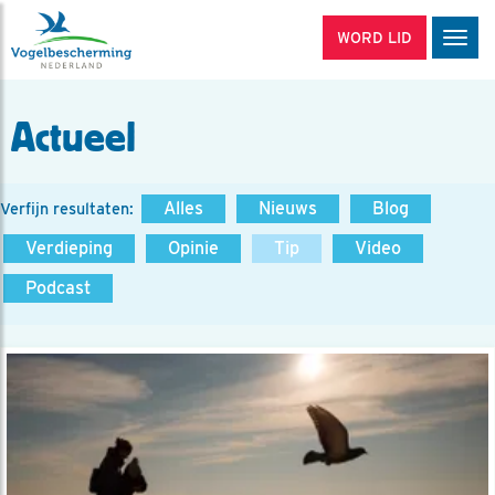
WORD LID
Men
Actueel
Alles
Nieuws
Blog
Verfijn resultaten:
Verdieping
Opinie
Tip
Video
Podcast