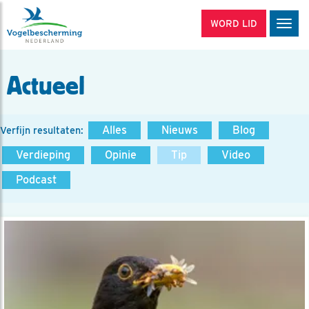
WORD LID
Men
Actueel
Alles
Nieuws
Blog
Verfijn resultaten:
Verdieping
Opinie
Tip
Video
Podcast