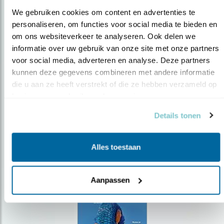
We gebruiken cookies om content en advertenties te 
personaliseren, om functies voor social media te bieden en 
om ons websiteverkeer te analyseren. Ook delen we 
Op de hoogte blijven?
informatie over uw gebruik van onze site met onze partners 
voor social media, adverteren en analyse. Deze partners 
Meld je aan en ontvang nieuws, inspiratie, acties en tips
over vogels en activiteiten van Vogelbescherming.
kunnen deze gegevens combineren met andere informatie 
die u aan ze heeft verstrekt of die ze hebben verzameld op 
AANMELDEN VOGELNIEUWS
basis van uw gebruik van hun services.
Details tonen
Volg ons via social media
Alles toestaan
Aanpassen