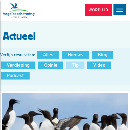
WORD LID
Men
Actueel
Alles
Nieuws
Blog
Verfijn resultaten:
Verdieping
Opinie
Tip
Video
Podcast