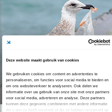
Deze website maakt gebruik van cookies
Tip
We gebruiken cookies om content en advertenties te 
personaliseren, om functies voor social media te bieden en 
PLASTIC-NOT-SO-FANTASTIC
om ons websiteverkeer te analyseren. Ook delen we 
informatie over uw gebruik van onze site met onze partners 
26.07.18
voor social media, adverteren en analyse. Deze partners 
kunnen deze gegevens combineren met andere informatie 
die u aan ze heeft verstrekt of die ze hebben verzameld op 