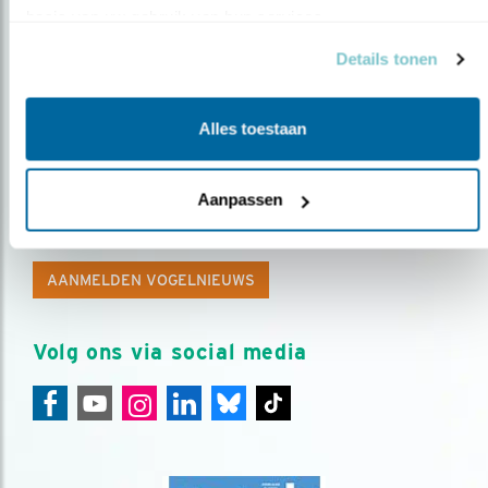
basis van uw gebruik van hun services.
Details tonen
Alles toestaan
Op de hoogte blijven?
Aanpassen
Meld je aan en ontvang nieuws, inspiratie, acties en tips
over vogels en activiteiten van Vogelbescherming.
AANMELDEN VOGELNIEUWS
Volg ons via social media