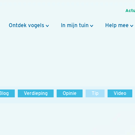
Actu
Ontdek vogels
In mijn tuin
Help mee
Blog
Verdieping
Opinie
Tip
Video