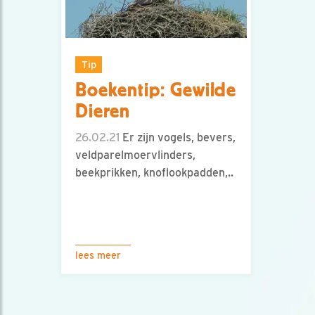
Tip
Boekentip: Gewilde
Dieren
26.02.21
Er zijn vogels, bevers,
veldparelmoervlinders,
beekprikken, knoflookpadden,..
lees meer