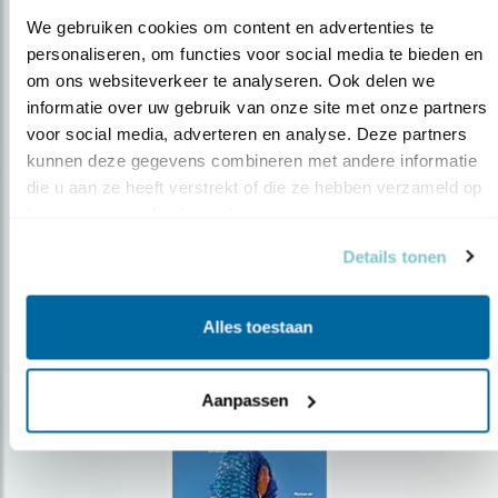
We gebruiken cookies om content en advertenties te 
personaliseren, om functies voor social media te bieden en 
om ons websiteverkeer te analyseren. Ook delen we 
Op de hoogte blijven?
informatie over uw gebruik van onze site met onze partners 
voor social media, adverteren en analyse. Deze partners 
Meld je aan en ontvang nieuws, inspiratie, acties en tips
over vogels en activiteiten van Vogelbescherming.
kunnen deze gegevens combineren met andere informatie 
die u aan ze heeft verstrekt of die ze hebben verzameld op 
AANMELDEN VOGELNIEUWS
basis van uw gebruik van hun services.
Details tonen
Volg ons via social media
Alles toestaan
Aanpassen