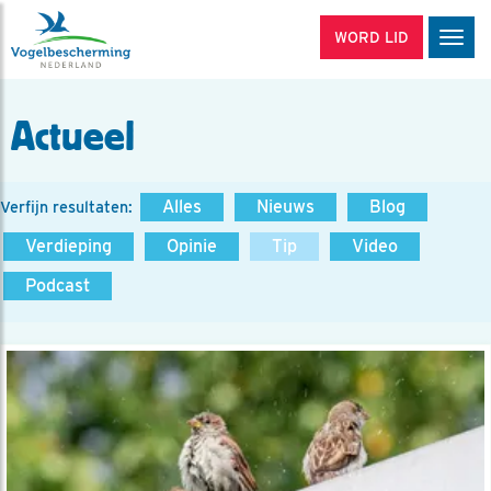
WORD LID
Men
Actueel
Alles
Nieuws
Blog
Verfijn resultaten:
Verdieping
Opinie
Tip
Video
Podcast