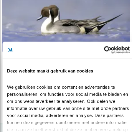
Tip
Deze website maakt gebruik van cookies
Kijktip: watervogel-eldorado
10.01.22
Je hart ophalen aan watervogels in de Dordtse
We gebruiken cookies om content en advertenties te 
Biesbosch.
personaliseren, om functies voor social media te bieden en 
om ons websiteverkeer te analyseren. Ook delen we 
informatie over uw gebruik van onze site met onze partners 
lees meer
voor social media, adverteren en analyse. Deze partners 
kunnen deze gegevens combineren met andere informatie 
die u aan ze heeft verstrekt of die ze hebben verzameld op 