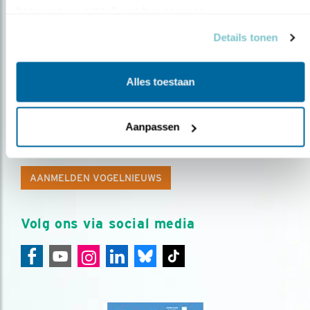
basis van uw gebruik van hun services.
Details tonen
Alles toestaan
Op de hoogte blijven?
Aanpassen
Meld je aan en ontvang nieuws, inspiratie, acties en tips
over vogels en activiteiten van Vogelbescherming.
AANMELDEN VOGELNIEUWS
Volg ons via social media