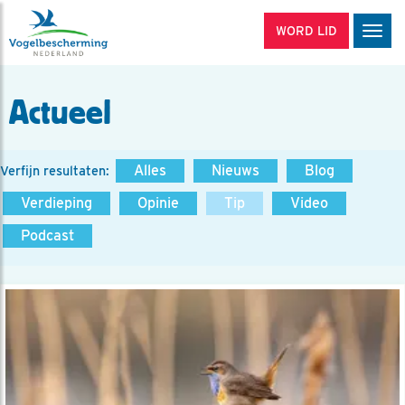
WORD LID
Men
Actueel
Alles
Nieuws
Blog
Verfijn resultaten:
Verdieping
Opinie
Tip
Video
Podcast