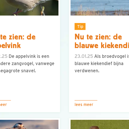
Tip
te zien: de
Nu te zien: de
elvink
blauwe kiekend
2.25
De appelvink is een
23.01.25
Als broedvogel i
ndere zangvogel, vanwege
blauwe kiekendief bijna
megagrote snavel.
verdwenen.
meer
lees meer