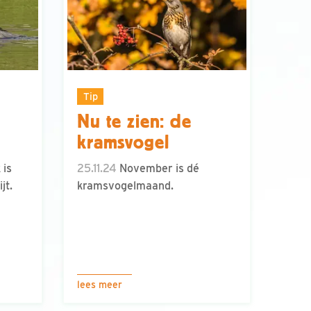
Tip
Nu te zien: de
kramsvogel
 is
25.11.24
November is dé
jt.
kramsvogelmaand.
lees meer