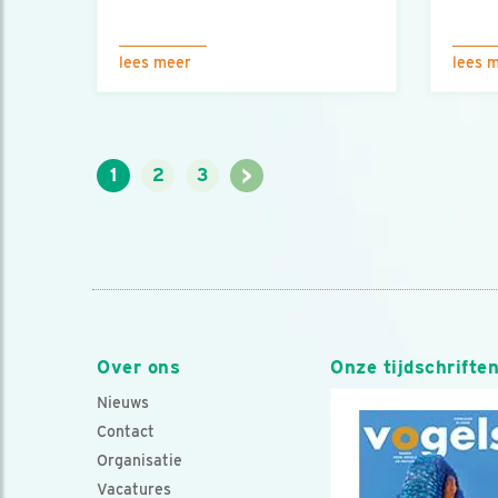
lees meer
lees 
>
1
2
3
Over ons
Onze tijdschrifte
Nieuws
Contact
Organisatie
Vacatures