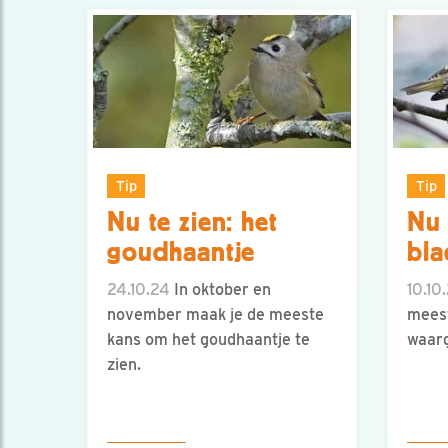
Tip
Tip
Nu te zien: het
Nu 
goudhaantje
bla
24.10.24
In oktober en
10.10
november maak je de meeste
meest
kans om het goudhaantje te
waar
zien.