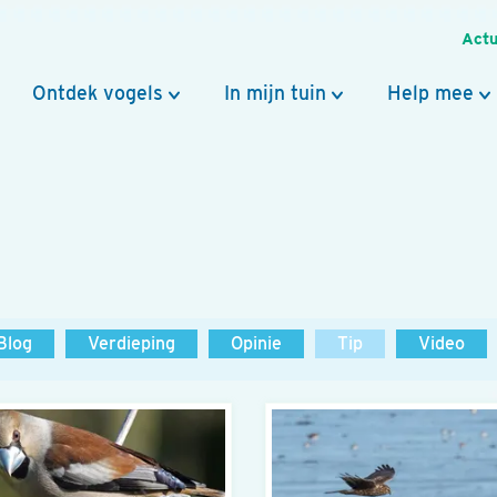
Actu
Ontdek vogels
In mijn tuin
Help mee
Blog
Verdieping
Opinie
Tip
Video