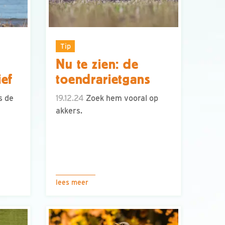
Tip
Nu te zien: de
ief
toendrarietgans
s de
19.12.24
Zoek hem vooral op
akkers.
lees meer