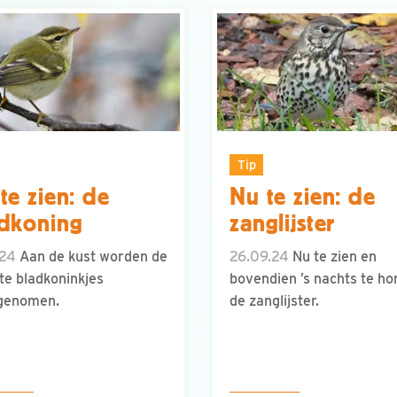
Tip
te zien: de
Nu te zien: de
dkoning
zanglijster
.24
Aan de kust worden de
26.09.24
Nu te zien en
e bladkoninkjes
bovendien ’s nachts te ho
genomen.
de zanglijster.