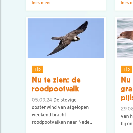
lees meer
lees 
Tip
Tip
Nu te zien: de
Nu 
roodpootvalk
gr
pij
05.09.24
De stevige
oostenwind van afgelopen
29.0
weekend bracht
van h
roodpootvalken naar Nede..
bij o