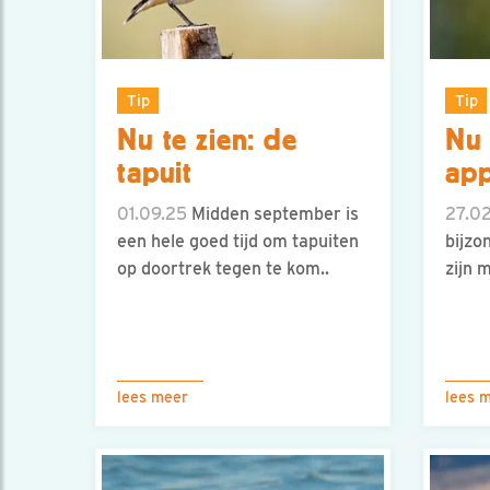
Tip
Tip
Nu te zien: de
Nu 
tapuit
app
01.09.25
Midden september is
27.0
een hele goed tijd om tapuiten
bijzo
op doortrek tegen te kom..
zijn 
lees meer
lees 