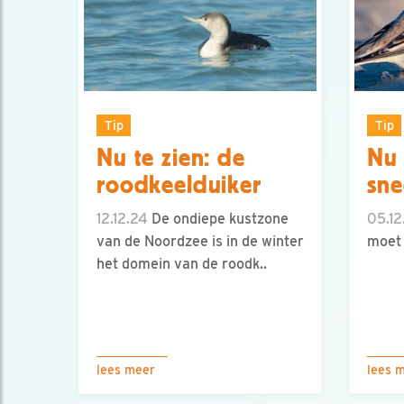
Tip
Tip
Nu te zien: de
Nu 
roodkeelduiker
sn
12.12.24
De ondiepe kustzone
05.12
van de Noordzee is in de winter
moet 
het domein van de roodk..
lees meer
lees 