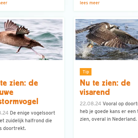
meer
lees meer
Tip
te zien: de
Nu te zien: de
auwe
visarend
lstormvogel
22.08.24
Vooral op doort
heb je goede kans er een 
8.24
De enige vogelsoort
zien, overal in Nederland.
et zuidelijk halfrond die
ns doortrekt.