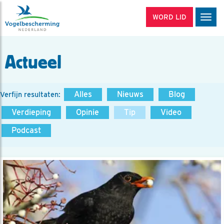
WORD LID
Men
Actueel
Alles
Nieuws
Blog
Verfijn resultaten:
Verdieping
Opinie
Tip
Video
Podcast