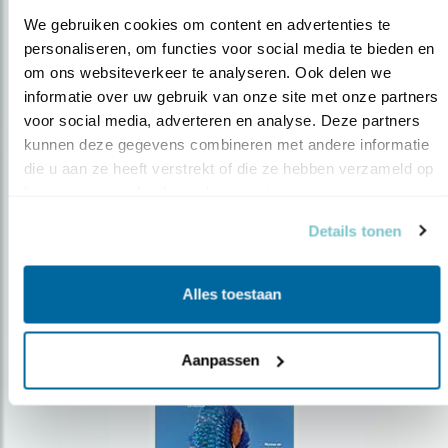
We gebruiken cookies om content en advertenties te 
personaliseren, om functies voor social media te bieden en 
om ons websiteverkeer te analyseren. Ook delen we 
Op de hoogte blijven?
informatie over uw gebruik van onze site met onze partners 
voor social media, adverteren en analyse. Deze partners 
Meld je aan en ontvang nieuws, inspiratie, acties en tips
over vogels en activiteiten van Vogelbescherming.
kunnen deze gegevens combineren met andere informatie 
die u aan ze heeft verstrekt of die ze hebben verzameld op 
AANMELDEN VOGELNIEUWS
basis van uw gebruik van hun services.
Details tonen
Volg ons via social media
Alles toestaan
Aanpassen