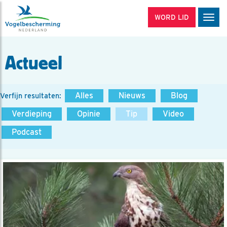
WORD LID
Men
Actueel
Alles
Nieuws
Blog
Verfijn resultaten:
Verdieping
Opinie
Tip
Video
Podcast