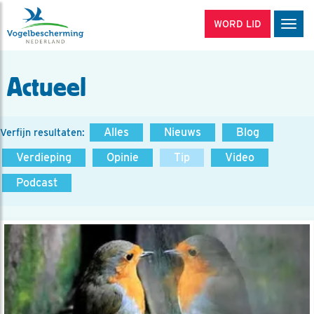
WORD LID
Men
Actueel
Alles
Nieuws
Blog
Verfijn resultaten:
Verdieping
Opinie
Tip
Video
Podcast