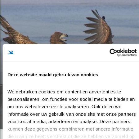
Deze website maakt gebruik van cookies
Tip
VLIEGENDE VECHTERSBAZEN:
We gebruiken cookies om content en advertenties te 
personaliseren, om functies voor social media te bieden en 
ROOFVOGELS IN CONFLICT
om ons websiteverkeer te analyseren. Ook delen we 
informatie over uw gebruik van onze site met onze partners 
04.02.25
voor social media, adverteren en analyse. Deze partners 
kunnen deze gegevens combineren met andere informatie 
die u aan ze heeft verstrekt of die ze hebben verzameld op 