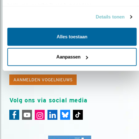
basis van uw gebruik van hun services.
Details tonen
Alles toestaan
Op de hoogte blijven?
Aanpassen
Meld je aan en ontvang nieuws, inspiratie, acties en tips
over vogels en activiteiten van Vogelbescherming.
AANMELDEN VOGELNIEUWS
Volg ons via social media