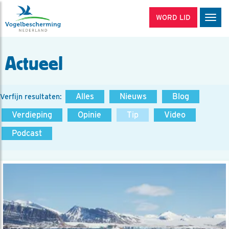
WORD LID
Men
Actueel
Alles
Nieuws
Blog
Verfijn resultaten:
Verdieping
Opinie
Tip
Video
Podcast