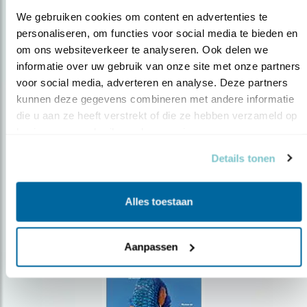
We gebruiken cookies om content en advertenties te 
personaliseren, om functies voor social media te bieden en 
om ons websiteverkeer te analyseren. Ook delen we 
Op de hoogte blijven?
informatie over uw gebruik van onze site met onze partners 
voor social media, adverteren en analyse. Deze partners 
Meld je aan en ontvang nieuws, inspiratie, acties en tips
over vogels en activiteiten van Vogelbescherming.
kunnen deze gegevens combineren met andere informatie 
die u aan ze heeft verstrekt of die ze hebben verzameld op 
AANMELDEN VOGELNIEUWS
basis van uw gebruik van hun services.
Details tonen
Volg ons via social media
Alles toestaan
Aanpassen