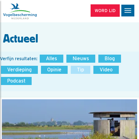
WORD LID
Men
Actueel
Alles
Nieuws
Blog
Verfijn resultaten:
Verdieping
Opinie
Tip
Video
Podcast