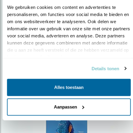
We gebruiken cookies om content en advertenties te 
personaliseren, om functies voor social media te bieden en 
om ons websiteverkeer te analyseren. Ook delen we 
Op de hoogte blijven?
informatie over uw gebruik van onze site met onze partners 
voor social media, adverteren en analyse. Deze partners 
Meld je aan en ontvang nieuws, inspiratie, acties en tips
over vogels en activiteiten van Vogelbescherming.
kunnen deze gegevens combineren met andere informatie 
die u aan ze heeft verstrekt of die ze hebben verzameld op 
AANMELDEN VOGELNIEUWS
basis van uw gebruik van hun services.
Details tonen
Volg ons via social media
Alles toestaan
Aanpassen