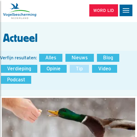
WORD LID
Men
Actueel
Alles
Nieuws
Blog
Verfijn resultaten:
Verdieping
Opinie
Tip
Video
Podcast