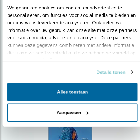
We gebruiken cookies om content en advertenties te 
personaliseren, om functies voor social media te bieden en 
om ons websiteverkeer te analyseren. Ook delen we 
Op de hoogte blijven?
informatie over uw gebruik van onze site met onze partners 
voor social media, adverteren en analyse. Deze partners 
Meld je aan en ontvang nieuws, inspiratie, acties en tips
over vogels en activiteiten van Vogelbescherming.
kunnen deze gegevens combineren met andere informatie 
die u aan ze heeft verstrekt of die ze hebben verzameld op 
AANMELDEN VOGELNIEUWS
basis van uw gebruik van hun services.
Details tonen
Volg ons via social media
Alles toestaan
Aanpassen