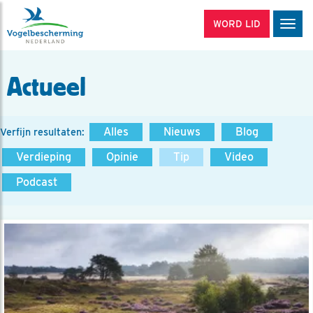
WORD LID
Men
Actueel
Alles
Nieuws
Blog
Verfijn resultaten:
Verdieping
Opinie
Tip
Video
Podcast