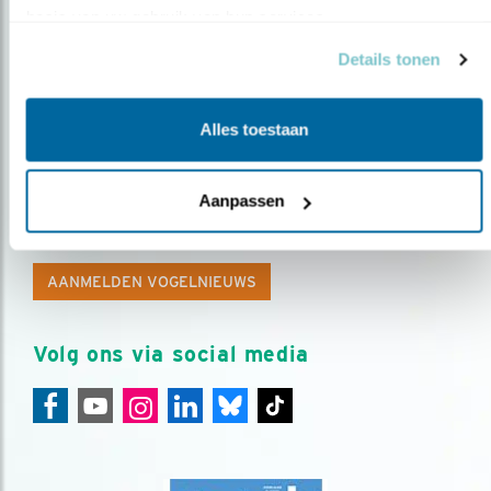
basis van uw gebruik van hun services.
Details tonen
Alles toestaan
Op de hoogte blijven?
Aanpassen
Meld je aan en ontvang nieuws, inspiratie, acties en tips
over vogels en activiteiten van Vogelbescherming.
AANMELDEN VOGELNIEUWS
Volg ons via social media