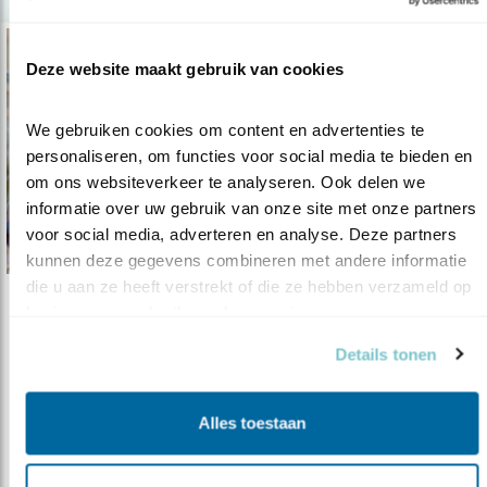
Deze website maakt gebruik van cookies
We gebruiken cookies om content en advertenties te 
personaliseren, om functies voor social media te bieden en 
om ons websiteverkeer te analyseren. Ook delen we 
informatie over uw gebruik van onze site met onze partners 
voor social media, adverteren en analyse. Deze partners 
kunnen deze gegevens combineren met andere informatie 
die u aan ze heeft verstrekt of die ze hebben verzameld op 
basis van uw gebruik van hun services.
Tip
5 Tips voor een mereltuin
Details tonen
19.01.22
Help jij de merel een handje? Tel mee en maak
een mereltuin.
Alles toestaan