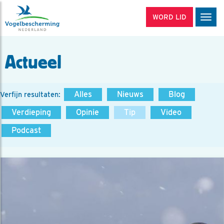
WORD LID
Men
Actueel
Alles
Nieuws
Blog
Verfijn resultaten:
Verdieping
Opinie
Tip
Video
Podcast