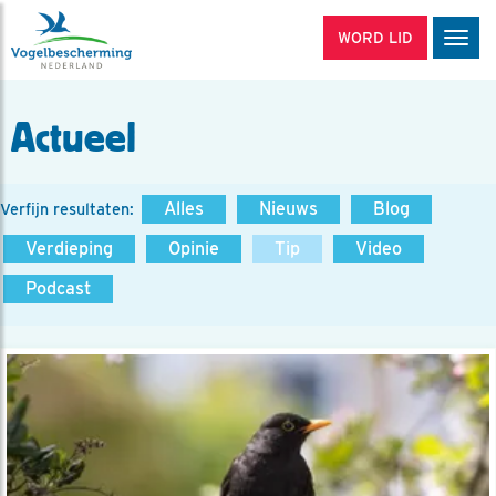
WORD LID
Men
Actueel
Alles
Nieuws
Blog
Verfijn resultaten:
Verdieping
Opinie
Tip
Video
Podcast