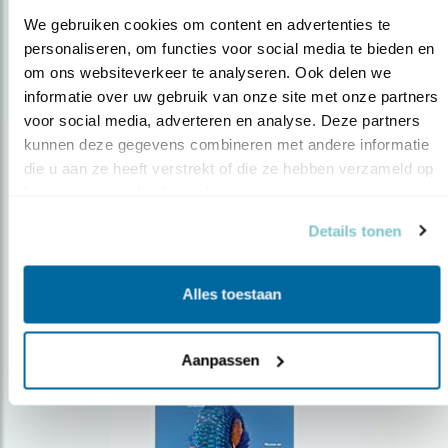
We gebruiken cookies om content en advertenties te 
personaliseren, om functies voor social media te bieden en 
om ons websiteverkeer te analyseren. Ook delen we 
Op de hoogte blijven?
informatie over uw gebruik van onze site met onze partners 
voor social media, adverteren en analyse. Deze partners 
Meld je aan en ontvang nieuws, inspiratie, acties en tips
over vogels en activiteiten van Vogelbescherming.
kunnen deze gegevens combineren met andere informatie 
die u aan ze heeft verstrekt of die ze hebben verzameld op 
AANMELDEN VOGELNIEUWS
basis van uw gebruik van hun services.
Details tonen
Volg ons via social media
Alles toestaan
Aanpassen