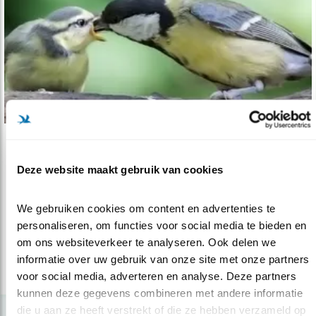
Tip
Deze website maakt gebruik van cookies
Koolmees voert pimpelmeesjes, hoe zit da..
10.06.20
Voorbeelden van vogels die jonkies van een
We gebruiken cookies om content en advertenties te 
andere soort voeren. Waarom dan?
personaliseren, om functies voor social media te bieden en 
om ons websiteverkeer te analyseren. Ook delen we 
informatie over uw gebruik van onze site met onze partners 
lees meer
voor social media, adverteren en analyse. Deze partners 
kunnen deze gegevens combineren met andere informatie 
die u aan ze heeft verstrekt of die ze hebben verzameld op 