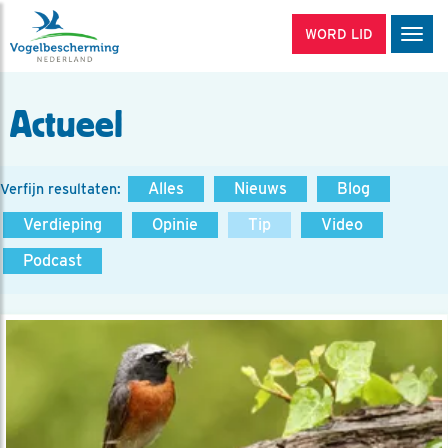
WORD LID
Men
Actueel
Alles
Nieuws
Blog
Verfijn resultaten:
Verdieping
Opinie
Tip
Video
Podcast