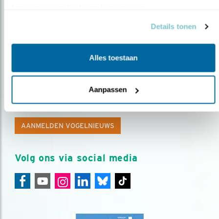
basis van uw gebruik van hun services.
Details tonen
Alles toestaan
Op de hoogte blijven?
Aanpassen
Meld je aan en ontvang nieuws, inspiratie, acties en tips
over vogels en activiteiten van Vogelbescherming.
AANMELDEN VOGELNIEUWS
Volg ons via social media