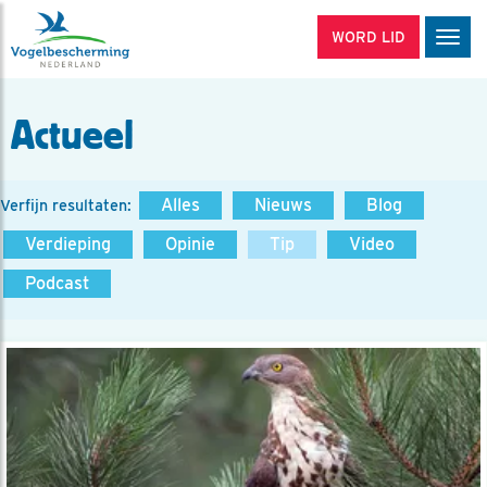
WORD LID
Men
Actueel
Alles
Nieuws
Blog
Verfijn resultaten:
Verdieping
Opinie
Tip
Video
Podcast