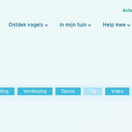
Actu
Ontdek vogels
In mijn tuin
Help mee
Blog
Verdieping
Opinie
Tip
Video