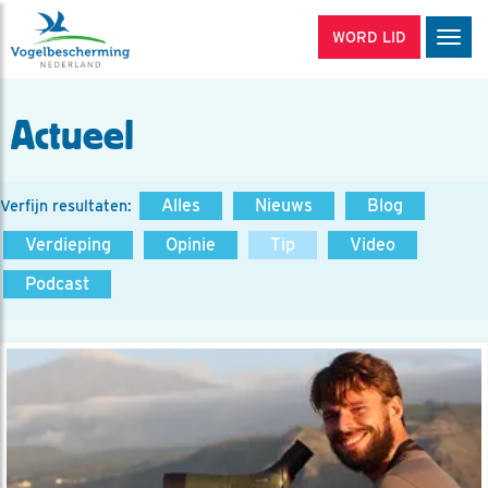
WORD LID
Men
Actueel
Alles
Nieuws
Blog
Verfijn resultaten:
Verdieping
Opinie
Tip
Video
Podcast