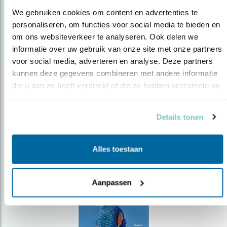
We gebruiken cookies om content en advertenties te 
personaliseren, om functies voor social media te bieden en 
om ons websiteverkeer te analyseren. Ook delen we 
Op de hoogte blijven?
informatie over uw gebruik van onze site met onze partners 
voor social media, adverteren en analyse. Deze partners 
Meld je aan en ontvang nieuws, inspiratie, acties en tips
over vogels en activiteiten van Vogelbescherming.
kunnen deze gegevens combineren met andere informatie 
die u aan ze heeft verstrekt of die ze hebben verzameld op 
AANMELDEN VOGELNIEUWS
basis van uw gebruik van hun services.
Details tonen
Volg ons via social media
Alles toestaan
Aanpassen