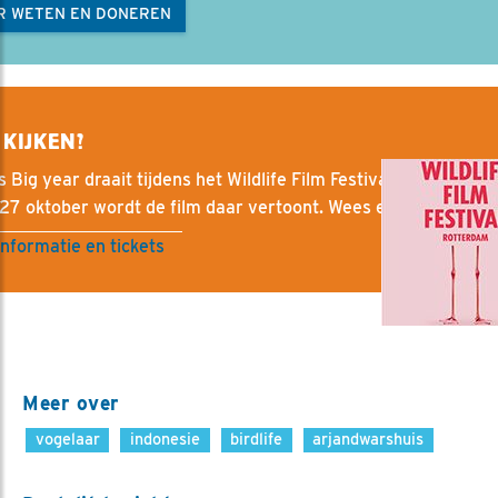
R WETEN EN DONEREN
 KIJKEN?
s Big year draait tijdens het Wildlife Film Festival in Rotterda
27 oktober wordt de film daar vertoont. Wees er snel bij.
nformatie en tickets
Meer over
vogelaar
indonesie
birdlife
arjandwarshuis